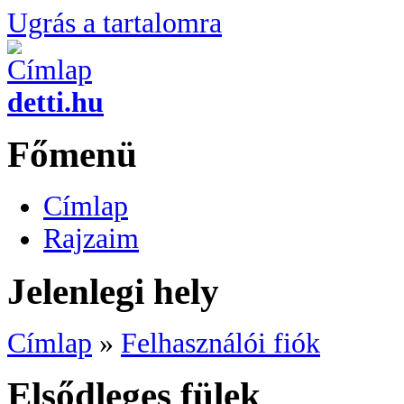
Ugrás a tartalomra
detti.hu
Főmenü
Címlap
Rajzaim
Jelenlegi hely
Címlap
»
Felhasználói fiók
Elsődleges fülek